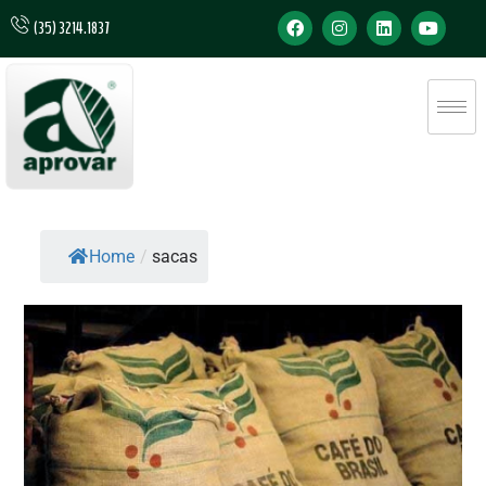
(35) 3214.1837
Home
/
sacas