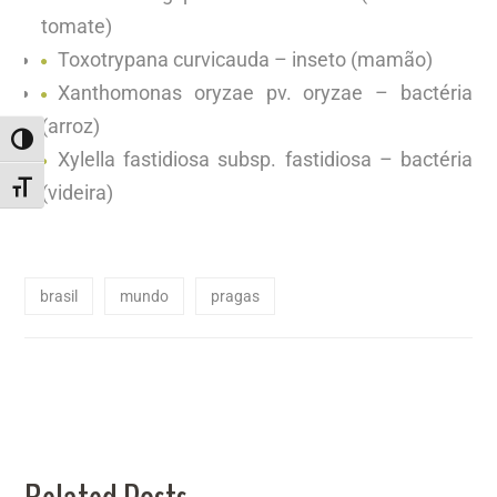
tomate)
Toxotrypana curvicauda – inseto (mamão)
Xanthomonas oryzae pv. oryzae – bactéria
(arroz)
ALTERNAR ALTO CONTRASTE
Xylella fastidiosa subsp. fastidiosa – bactéria
ALTERNAR TAMANHO DA FONTE
(videira)
brasil
mundo
pragas