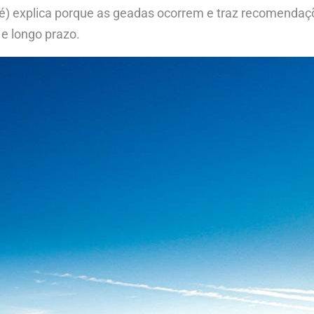
) explica porque as geadas ocorrem e traz recomendaç
e longo prazo.