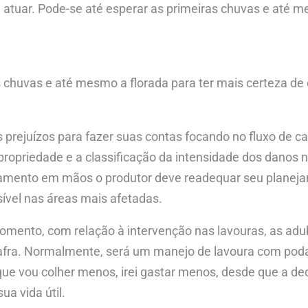
 atuar. Pode-se até esperar as primeiras chuvas e até m
s chuvas e até mesmo a florada para ter mais certeza d
prejuízos para fazer suas contas focando no fluxo de c
ropriedade e a classificação da intensidade dos danos n
amento em mãos o produtor deve readequar seu planeja
ível nas áreas mais afetadas.
ento, com relação à intervenção nas lavouras, as aduba
fra. Normalmente, será um manejo de lavoura com poda t
ue vou colher menos, irei gastar menos, desde que a de
a vida útil.