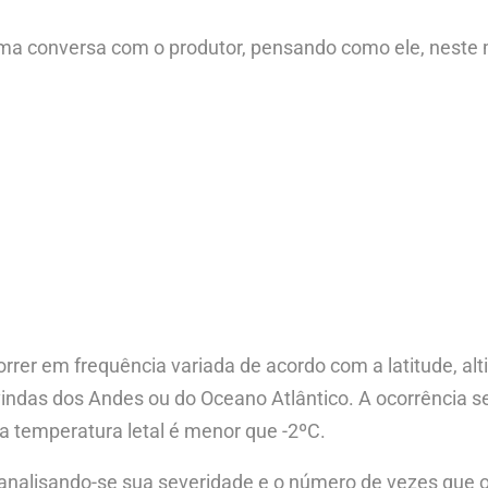
a conversa com o produtor, pensando como ele, neste m
?
er em frequência variada de acordo com a latitude, alti
vindas dos Andes ou do Oceano Atlântico. A ocorrência 
o a temperatura letal é menor que -2ºC.
 analisando-se sua severidade e o número de vezes que 