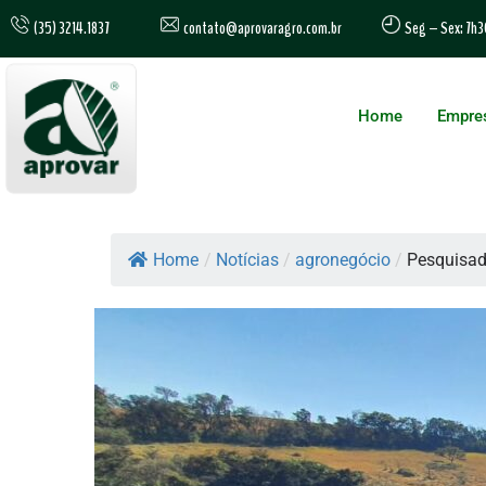
contato@aprovaragro.com.br
(35) 3214.1837
Seg – Sex: 7h3
Home
Empre
Home
/
Notícias
/
agronegócio
/
Pesquisad