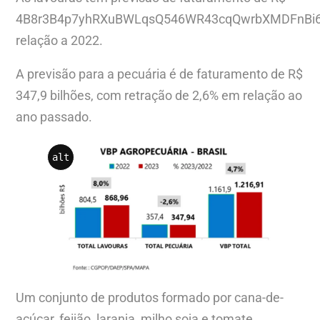
4B8r3B4p7yhRXuBWLqsQ546WR43cqQwrbXMDFnBi6
relação a 2022.
A previsão para a pecuária é de faturamento de R$
347,9 bilhões, com retração de 2,6% em relação ao
ano passado.
alt
Um conjunto de produtos formado por cana-de-
açúcar, feijão, laranja, milho,soja e tomate,