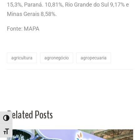
15,3%, Paraná. 10,81%, Rio Grande do Sul 9,17% e
Minas Gerais 8,58%.
Fonte: MAPA
agricultura
agronegócio
agropecuaria
Related Posts
ALTERNAR ALTO CONTRASTE
ALTERNAR TAMANHO DA FONTE