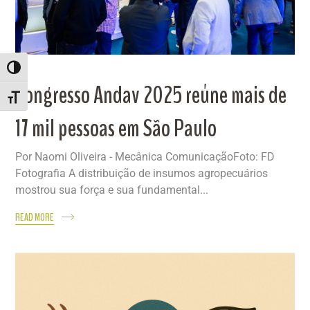
ALTERNAR ALTO CONTRASTE
Congresso Andav 2025 reúne mais de
ALTERNAR TAMANHO DA FONTE
17 mil pessoas em São Paulo
Por Naomi Oliveira - Mecânica ComunicaçãoFoto: FD
Fotografia A distribuição de insumos agropecuários
mostrou sua força e sua fundamental...
READ MORE