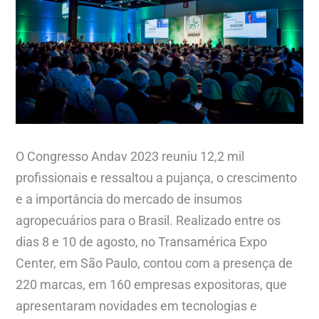
O Congresso Andav 2023 reuniu 12,2 mil
profissionais e ressaltou a pujança, o crescimento
e a importância do mercado de insumos
agropecuários para o Brasil. Realizado entre os
dias 8 e 10 de agosto, no Transamérica Expo
Center, em São Paulo, contou com a presença de
220 marcas, em 160 empresas expositoras, que
apresentaram novidades em tecnologias e