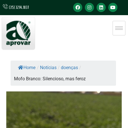
(35) 3214.1837
Home
/
Notícias
/
doenças
/
Mofo Branco: Silencioso, mas feroz