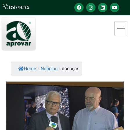
(35) 3214.1837
Home
/
Notícias
/
doenças