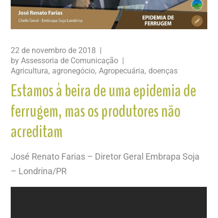
22 de novembro de 2018
by
Assessoria de Comunicação
Agricultura
agronegócio
Agropecuária
doenças
Estamos à beira de uma epidemia de
ferrugem, mas os produtores não
acreditam
José Renato Farias – Diretor Geral Embrapa Soja
– Londrina/PR