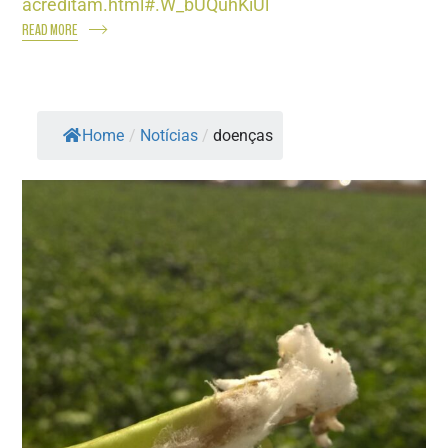
acreditam.html#.W_bUQuhKiUl
READ MORE
Home
/
Notícias
/
doenças