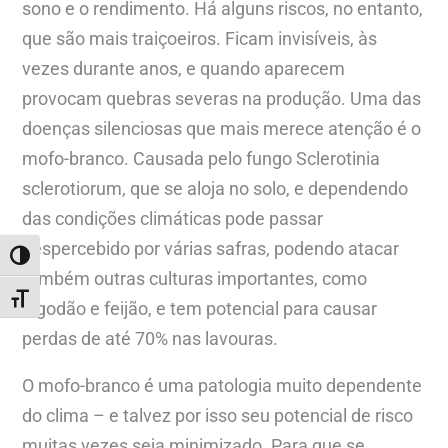
sono e o rendimento. Há alguns riscos, no entanto,
que são mais traiçoeiros. Ficam invisíveis, às
vezes durante anos, e quando aparecem
provocam quebras severas na produção. Uma das
doenças silenciosas que mais merece atenção é o
mofo-branco. Causada pelo fungo Sclerotinia
sclerotiorum, que se aloja no solo, e dependendo
das condições climáticas pode passar
despercebido por várias safras, podendo atacar
ALTERNAR ALTO CONTRASTE
também outras culturas importantes, como
ALTERNAR TAMANHO DA FONTE
algodão e feijão, e tem potencial para causar
perdas de até 70% nas lavouras.
O mofo-branco é uma patologia muito dependente
do clima – e talvez por isso seu potencial de risco
muitas vezes seja minimizado. Para que se