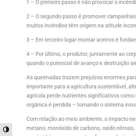
1 – O primeiro passo é não provocar o incênd
2 – O segundo passo é promover campanhas d
muitos incêndios têm origem na atitude inc
3 – Em terceiro lugar montar aceiros é funda
4 – Por último, o produtor, juntamente ao cor
quando o potencial de avanço e destruição ai
As queimadas trazem prejuízos enormes para o
importante para a agricultura sustentável, alt
agrícola perde nutrientes significativos como
orgânica é perdida – tornando o sistema insu
Com relação ao meio ambiente, o impacto nega
metano, monóxido de carbono, oxido nitroso
ALTERNAR ALTO CONTRASTE