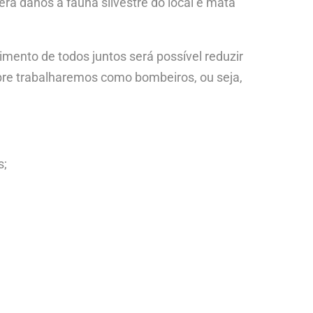
ra danos à fauna silvestre do local e mata
mento de todos juntos será possível reduzir
mpre trabalharemos como bombeiros, ou seja,
s;