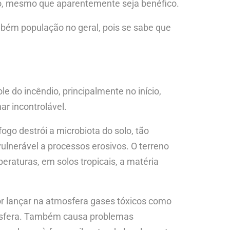
tio, mesmo que aparentemente seja benéfico.
bém população no geral, pois se sabe que
e do incêndio, principalmente no início,
r incontrolável.
go destrói a microbiota do solo, tão
 vulnerável a processos erosivos. O terreno
peraturas, em solos tropicais, a matéria
or lançar na atmosfera gases tóxicos como
mosfera. Também causa problemas