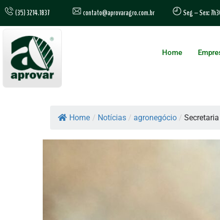
contato@aprovaragro.com.br
(35) 3214.1837
Seg – Sex: 7h3
Home
Empre
Home
/
Notícias
/
agronegócio
/
Secretaria