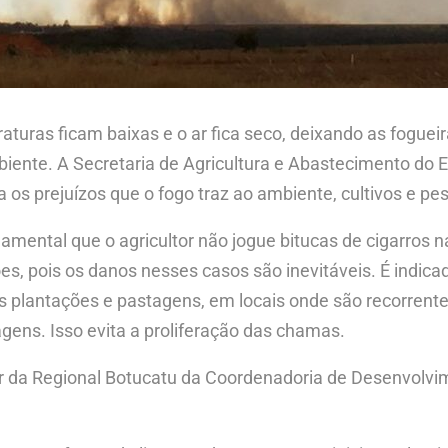
turas ficam baixas e o ar fica seco, deixando as fogue
iente. A Secretaria de Agricultura e Abastecimento do E
 os prejuízos que o fogo traz ao ambiente, cultivos e pe
amental que o agricultor não jogue bitucas de cigarros n
s, pois os danos nesses casos são inevitáveis. É indicad
as plantações e pastagens, em locais onde são recorren
agens. Isso evita a proliferação das chamas.
r da Regional Botucatu da Coordenadoria de Desenvolvim