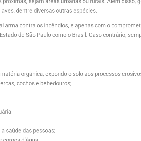
 próximas, sejam áreas urbanas ou rurais. Além disso, ge
aves, dentre diversas outras espécies.
pal arma contra os incêndios, e apenas com o comprometi
 Estado de São Paulo como o Brasil. Caso contrário, se
 matéria orgânica, expondo o solo aos processos erosivo
cercas, cochos e bebedouros;
uária;
o a saúde das pessoas;
e corpos d’água.