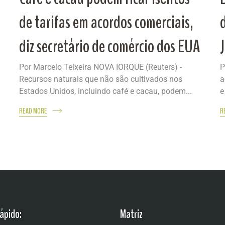
de tarifas em acordos comerciais,
diz secretário de comércio dos EUA
Por Marcelo Teixeira NOVA IORQUE (Reuters) -
P
Recursos naturais que não são cultivados nos
a
Estados Unidos, incluindo café e cacau, podem...
e
READ MORE
R
ápido:
Matriz