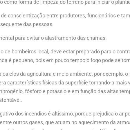
io como forma de limpeza do terreno para iniciar o plan
e conscientização entre produtores, funcionários e tam
onsequente das pessoas.
mental para evitar o alastramento das chamas.
po de bombeiros local, deve estar preparado para o control
nda é pequeno, pois em pouco tempo o fogo pode se torna
s elos da agricultura e meio ambiente, por exemplo, o fo
era características físicas da superfície tornando-a mais
 nitrogênio, fósforo e potássio e em função das altas tem
stentável.
tivo dos incêndios é altíssimo, porque prejudica o ar p
, entre outros gases, que atuam no aquecimento da at