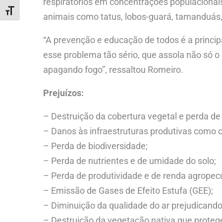
respiratórios em concentrações populacionais
ALTERNAR TAMANHO DA FONTE
animais como tatus, lobos-guará, tamanduás, 
“A prevenção e educação de todos é a princi
esse problema tão sério, que assola não só o
apagando fogo”, ressaltou Romeiro.
Prejuízos:
– Destruição da cobertura vegetal e perda de
– Danos às infraestruturas produtivas como 
– Perda de biodiversidade;
– Perda de nutrientes e de umidade do solo;
– Perda de produtividade e de renda agropec
– Emissão de Gases de Efeito Estufa (GEE);
– Diminuição da qualidade do ar prejudicand
– Destruição da vegetação nativa que proteg