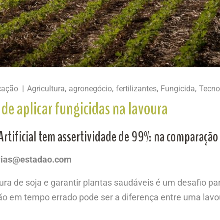
cação
Agricultura
agronegócio
fertilizantes
Fungicida
Tecno
de aplicar fungicidas na lavoura
 Artificial tem assertividade de 99% na comparação 
farias@estadao.com
oura de soja e garantir plantas saudáveis é um desafio p
o em tempo errado pode ser a diferença entre uma lavo