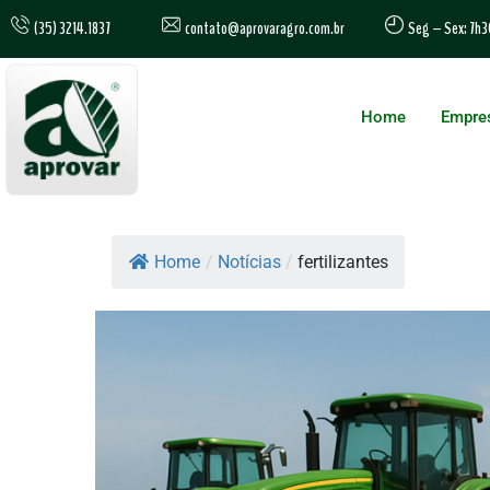
contato@aprovaragro.com.br
(35) 3214.1837
Seg – Sex: 7h3
Home
Empre
Home
/
Notícias
/
fertilizantes