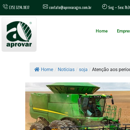
contato@aprovaragro.com.br
(35) 3214.1837
Seg – Sex: 7h3
Home
Empre
Home
/
Notícias
/
soja
/
Atenção aos perío