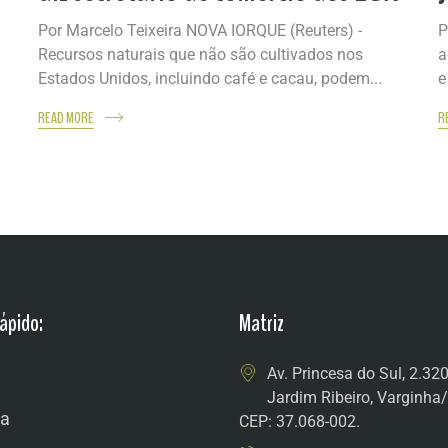
Por Marcelo Teixeira NOVA IORQUE (Reuters) -
P
Recursos naturais que não são cultivados nos
a
Estados Unidos, incluindo café e cacau, podem...
e
READ MORE
R
ápido:
Matriz
Av. Princesa do Sul, 2.32
Jardim Ribeiro, Varginh
a
CEP: 37.068-002.