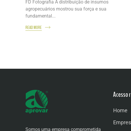
FD Fotografia A distribuição de insumos
agropecuários mostrou sua força e sua
fundamental...
READ MORE
Acesso r
Home
Empres
Somos uma empresa comprometida