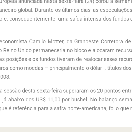
uropeia anunciada nesta sexta-feira (24) corou a seman
anceiro global. Durante os últimos dias, as especulaçõ
co e, consequentemente, uma saída intensa dos fundos
economista Camilo Motter, da Granoeste Corretora de
o Reino Unido permaneceria no bloco e alocaram recurs
 posições e os fundos tiveram de realocar esses recurso
ros como moedas – principalmente o dólar -, títulos dos
2008.
da sessão desta sexta-feira superaram os 20 pontos entr
a já abaixo dos US$ 11,00 por bushel. No balanço sema
ue é referência para a safra norte-americana, foi o qu