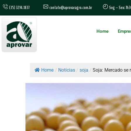
contato@aprovaragro.com.br
(35) 3214.1837
Seg – Sex: 7h3
Home
Empre
Home
/
Notícias
/
soja
/
Soja: Mercado se 