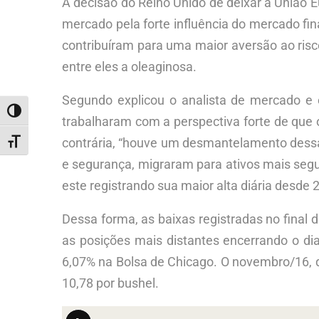
A decisão do Reino Unido de deixar a União E
mercado pela forte influência do mercado fin
contribuíram para uma maior aversão ao ris
entre eles a oleaginosa.
Segundo explicou o analista de mercado e 
ALTERNAR ALTO CONTRASTE
trabalharam com a perspectiva forte de que 
contrária, “houve um desmantelamento dessas
ALTERNAR TAMANHO DA FONTE
e segurança, migraram para ativos mais segu
este registrando sua maior alta diária desde 
Dessa forma, as baixas registradas no final 
as posições mais distantes encerrando o di
6,07% na Bolsa de Chicago. O novembro/16, q
10,78 por bushel.