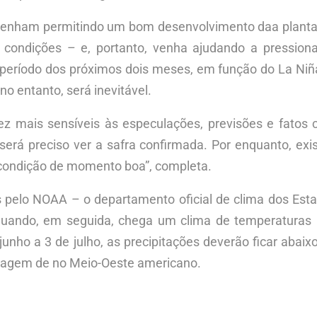
 venham permitindo um bom desenvolvimento daa plant
condições – e, portanto, venha ajudando a pressiona
o período dos próximos dois meses, em função do La N
 no entanto, será inevitável.
 mais sensíveis às especulações, previsões e fatos cl
erá preciso ver a safra confirmada. Por enquanto, exist
condição de momento boa”, completa.
s pelo NOAA – o departamento oficial de clima dos Esta
quando, em seguida, chega um clima de temperaturas
 junho a 3 de julho, as precipitações deverão ficar abai
stiagem de no Meio-Oeste americano.