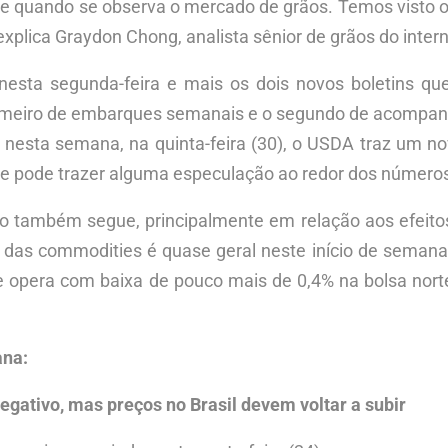
orte quando se observa o mercado de grãos. Temos visto
xplica Graydon Chong, analista sênior de grãos do inter
s nesta segunda-feira e mais os dois novos boletins q
primeiro de embarques semanais e o segundo de acompa
a nesta semana, na quinta-feira (30), o USDA traz um n
que pode trazer alguma especulação ao redor dos número
 também segue, principalmente em relação aos efeitos
das commodities é quase geral neste início de semana, 
e opera com baixa de pouco mais de 0,4% na bolsa nor
ana:
gativo, mas preços no Brasil devem voltar a subir