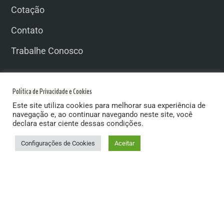
Cotação
Contato
Trabalhe Conosco
Matriz
Política de Privacidade e Cookies
Este site utiliza cookies para melhorar sua experiência de
navegação e, ao continuar navegando neste site, você
Av. Princesa do Sul, 2.320 – Jardim Ribeiro,
declara estar ciente dessas condições.
Varginha/MG CEP: 37.068-002.
(35) 3214.1837
Configurações de Cookies
Aceitar
contato@aprovaragro.com.br
Seg – Sex: 7h30 – 18h
Horário Almoço: 11h30 às 13h