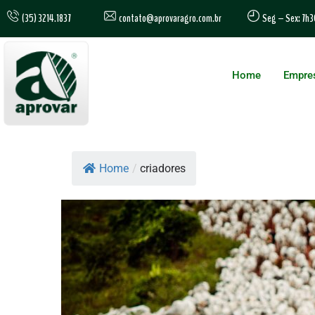
contato@aprovaragro.com.br
(35) 3214.1837
Seg – Sex: 7h3
Home
Empre
Home
/
criadores