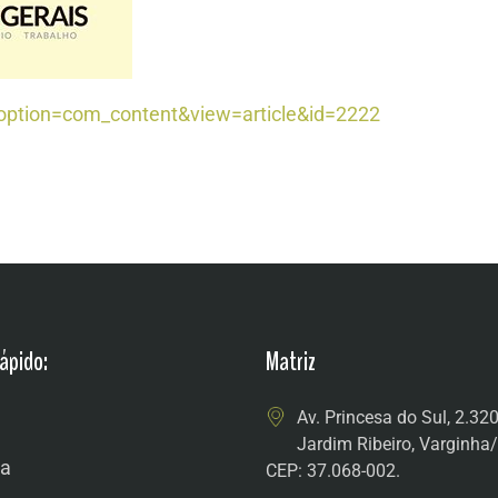
option=com_content&view=article&id=2222
ápido:
Matriz
Av. Princesa do Sul, 2.32
Jardim Ribeiro, Varginh
a
CEP: 37.068-002.