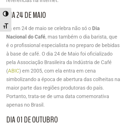
referências na internet.
DIA 24 DE MAIO
ALTERNAR ALTO CONTRASTE
ALTERNAR TAMANHO DA FONTE
Já em 24 de maio se celebra não só o
Dia
Nacional do Café
, mas também o dia barista, que
é o profissional especialista no preparo de bebidas
à base de café. O dia 24 de Maio foi oficializado
pela Associação Brasileira da Indústria de Café
(
ABIC
) em 2005, com ela entra em cena
simbolizando a época de abertura das colheitas na
maior parte das regiões produtoras do país.
Portanto, trata-se de uma data comemorativa
apenas no Brasil.
DIA 01 DE OUTUBRO