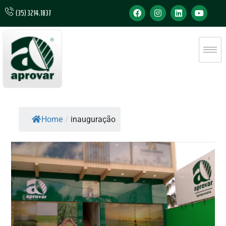
(35) 3214.1837
Home
/
inauguração