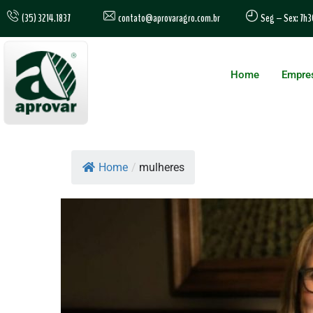
contato@aprovaragro.com.br
(35) 3214.1837
Seg – Sex: 7h3
Home
Empre
Home
/
mulheres