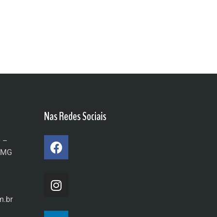
Nas Redes Sociais
0 –
a/MG
m.br