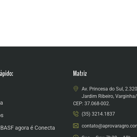
ápido:
Matriz
Av. Princesa do Sul, 2.32
Jardim Ribeiro, Varginh
a
CEP: 37.068-002.
(35) 3214.1837
os
contato@aprovaragro.co
 BASF agora é Conecta