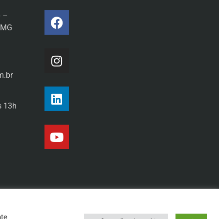
0 –
a/MG
m.br
s 13h
nte