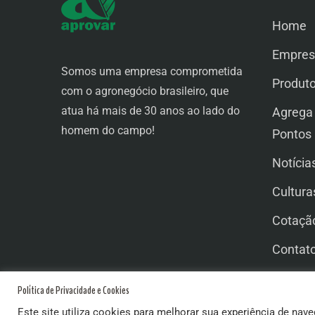
Home
Empres
Somos uma empresa comprometida
Produt
com o agronegócio brasileiro, que
atua há mais de 30 anos ao lado do
Agrega
homem do campo!
Pontos
Notícia
Cultura
Cotaçã
Contat
Trabal
Política de Privacidade e Cookies
Este site utiliza cookies para melhorar sua experiência de nave