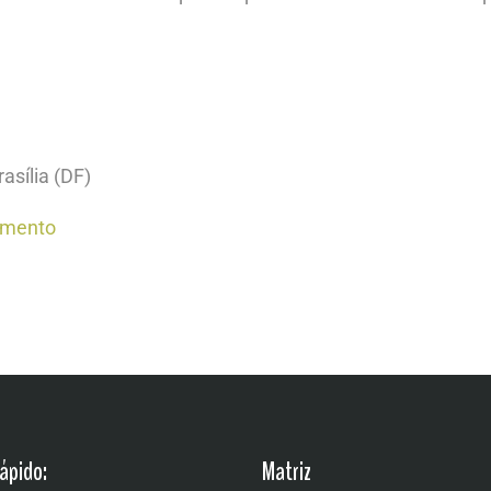
asília (DF)
cimento
ápido:
Matriz