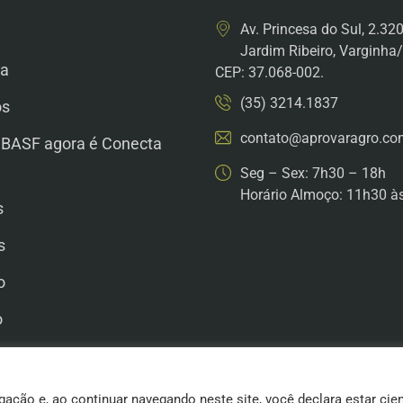
Av. Princesa do Sul, 2.32
Jardim Ribeiro, Varginh
a
CEP: 37.068-002.
(35) 3214.1837
os
contato@aprovaragro.co
 BASF agora é Conecta
Seg – Sex: 7h30 – 18h
Horário Almoço: 11h30 à
s
s
o
o
he Conosco
gação e, ao continuar navegando neste site, você declara estar cie