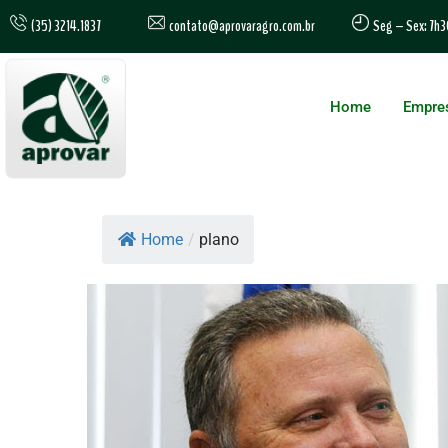
contato@aprovaragro.com.br
(35) 3214.1837
Seg – Sex: 7h3
Home
Empre
Home
/
plano