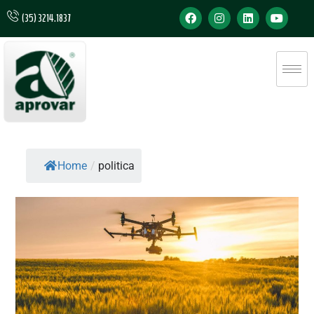
(35) 3214.1837
Home
/
politica