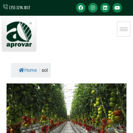
(35) 3214.1837
Home
/
sol