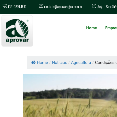
contato@aprovaragro.com.br
(35) 3214.1837
Seg – Sex: 7h3
Home
Empre
Home
/
Notícias
/
Agricultura
/
Condições c