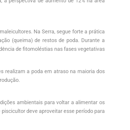
a, a perspectiva de aumento de 12% na área
leicultores. Na Serra, segue forte a prática
ação (queima) de restos de poda. Durante a
dência de fitomoléstias nas fases vegetativas
ores realizam a poda em atraso na maioria dos
produção.
dições ambientais para voltar a alimentar os
piscicultor deve aproveitar esse período para