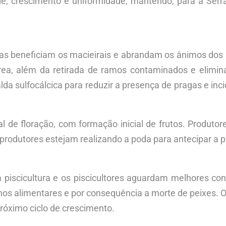
e, crescimento e uniformidade, mantendo, para a Serr
as beneficiam os macieirais e abrandam os ânimos dos ma
área, além da retirada de ramos contaminados e elimin
 sulfocálcica para reduzir a presença de pragas e inci
al de floração, com formação inicial de frutos. Produt
rodutores estejam realizando a poda para antecipar a 
 piscicultura e os piscicultores aguardam melhores con
nos alimentares e por consequência a morte de peixes. O 
próximo ciclo de crescimento.