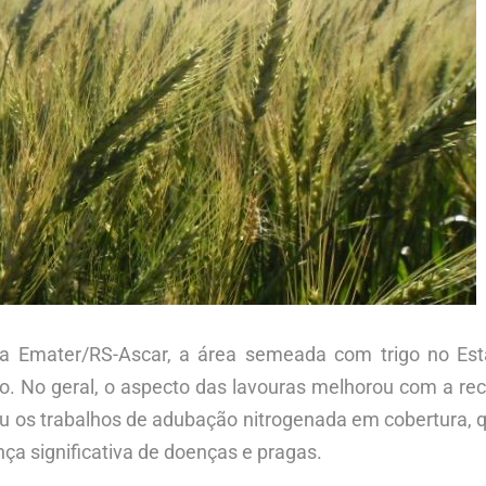
da Emater/RS-Ascar, a área semeada com trigo no E
. No geral, o aspecto das lavouras melhorou com a rece
ou os trabalhos de adubação nitrogenada em cobertura, q
a significativa de doenças e pragas.