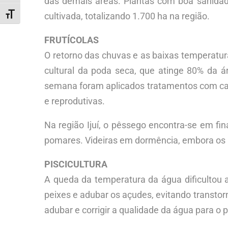
das demais áreas. Plantas com boa sanidad
cultivada, totalizando 1.700 ha na região.
ALTERNAR TAMANHO DA FONTE
FRUTÍCOLAS
O retorno das chuvas e as baixas temperatur
cultural da poda seca, que atinge 80% da 
semana foram aplicados tratamentos com calda
e reprodutivas.
Na região Ijuí, o pêssego encontra-se em fin
pomares. Videiras em dormência, embora os p
PISCICULTURA
A queda da temperatura da água dificultou a
peixes e adubar os açudes, evitando transtor
adubar e corrigir a qualidade da água para o 