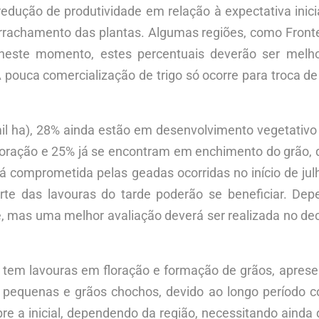
 redução de produtividade em relação à expectativa ini
rrachamento das plantas. Algumas regiões, como Fronte
neste momento, estes percentuais deverão ser melho
 pouca comercialização de trigo só ocorre para troca d
l ha), 28% ainda estão em desenvolvimento vegetativo 
oração e 25% já se encontram em enchimento do grão, q
tá comprometida pelas geadas ocorridas no início de jul
rte das lavouras do tarde poderão se beneficiar. Dep
 mas uma melhor avaliação deverá ser realizada no decor
e tem lavouras em floração e formação de grãos, aprese
s pequenas e grãos chochos, devido ao longo período 
e a inicial, dependendo da região, necessitando ainda 