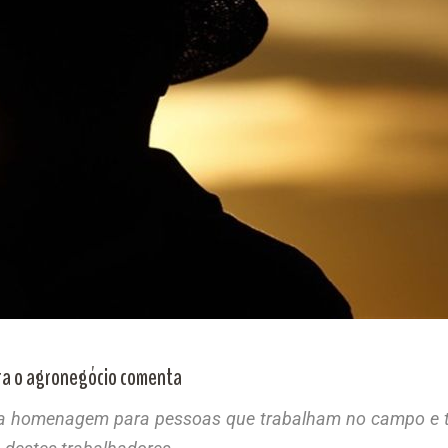
ara o agronegócio comenta
a homenagem para pessoas que trabalham no campo e 