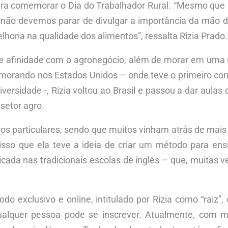
para comemorar o Dia do Trabalhador Rural. “Mesmo que 
s, não devemos parar de divulgar a importância da mão 
horia na qualidade dos alimentos”, ressalta Rízia Prado.
eve afinidade com o agronegócio, além de morar em uma 
s morando nos Estados Unidos – onde teve o primeiro co
versidade -, Rizia voltou ao Brasil e passou a dar aulas
 setor agro.
s particulares, sendo que muitos vinham atrás de mai
sso que ela teve a ideia de criar um método para ensi
icada nas tradicionais escolas de inglês – que, muitas 
do exclusivo e online, intitulado por Rizia como “raiz”,
“Qualquer pessoa pode se inscrever. Atualmente, com m