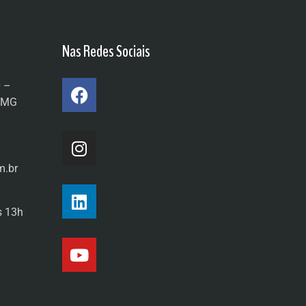
Nas Redes Sociais
0 –
a/MG
m.br
s 13h