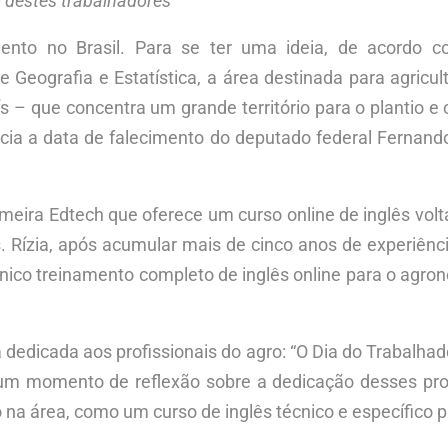
o destes trabalhadores
ento no Brasil. Para se ter uma ideia, de acordo c
de Geografia e Estatística, a área destinada para agric
– que concentra um grande território para o plantio e c
cia a data de falecimento do deputado federal Fernando F
imeira Edtech que oferece um curso online de inglês vo
. Rízia, após acumular mais de cinco anos de experiênc
nico treinamento completo de inglês online para o agron
a dedicada aos profissionais do agro: “O Dia do Trabalh
momento de reflexão sobre a dedicação desses profi
a área, como um curso de inglês técnico e específico par