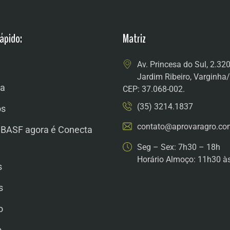
ápido:
Matriz
Av. Princesa do Sul, 2.32
Jardim Ribeiro, Varginh
a
CEP: 37.068-002.
(35) 3214.1837
os
contato@aprovaragro.co
 BASF agora é Conecta
Seg – Sex: 7h30 – 18h
Horário Almoço: 11h30 à
s
s
o
o