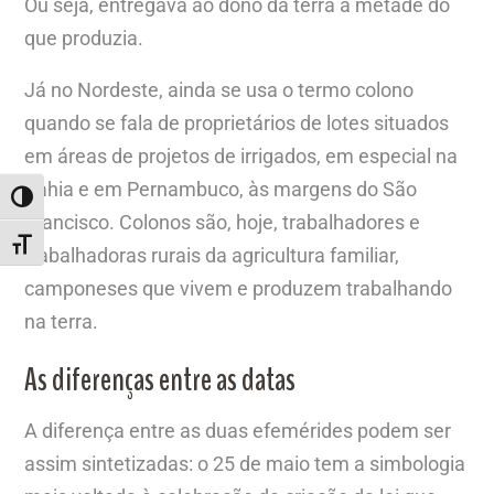
Ou seja, entregava ao dono da terra a metade do
que produzia.
Já no Nordeste, ainda se usa o termo colono
quando se fala de proprietários de lotes situados
em áreas de projetos de irrigados, em especial na
Bahia e em Pernambuco, às margens do São
ALTERNAR ALTO CONTRASTE
Francisco. Colonos são, hoje, trabalhadores e
ALTERNAR TAMANHO DA FONTE
trabalhadoras rurais da agricultura familiar,
camponeses que vivem e produzem trabalhando
na terra.
As diferenças entre as datas
A diferença entre as duas efemérides podem ser
assim sintetizadas: o 25 de maio tem a simbologia