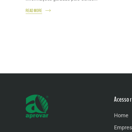
READ MORE
Acesso r
Home
Empres