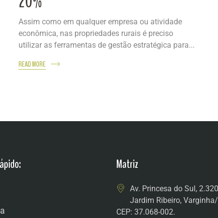
20%
Assim como em qualquer empresa ou atividade
econômica, nas propriedades rurais é preciso
utilizar as ferramentas de gestão estratégica para...
READ MORE
ápido:
Matriz
Av. Princesa do Sul, 2.32
Jardim Ribeiro, Varginh
a
CEP: 37.068-002.