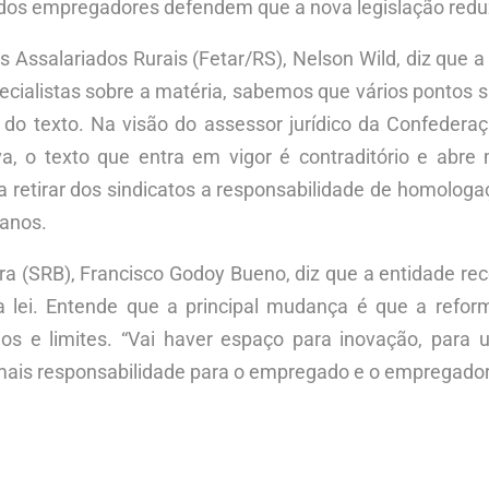
 dos empregadores defendem que a nova legislação reduz
Assalariados Rurais (Fetar/RS), Nelson Wild, diz que a 
cialistas sobre a matéria, sabemos que vários pontos são 
do texto. Na visão do assessor jurídico da Confedera
lva, o texto que entra em vigor é contraditório e ab
rma retirar dos sindicatos a responsabilidade de homolog
danos.
eira (SRB), Francisco Godoy Bueno, diz que a entidade 
ei. Entende que a principal mudança é que a reforma t
érios e limites. “Vai haver espaço para inovação, pa
mais responsabilidade para o empregado e o empregador”