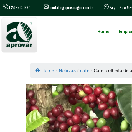
contato@aprovaragro.com.br
(35) 3214.1837
Seg – Sex: 7h3
Home
Empre
Home
/
Notícias
/
café
/
Café: colheita de a