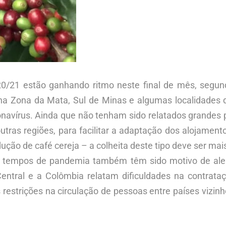
20/21 estão ganhando ritmo neste final de mês, segu
 na Zona da Mata, Sul de Minas e algumas localidades
navírus. Ainda que não tenham sido relatados grandes 
tras regiões, para facilitar a adaptação dos alojament
ção de café cereja – a colheita deste tipo deve ser mai
tempos de pandemia também têm sido motivo de aler
 Central e a Colômbia relatam dificuldades na contrat
 restrições na circulação de pessoas entre países viz