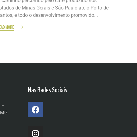
 caminho percorrido pelo café produzido nos
stados de Minas Gerais e São Paulo até o Porto de
antos, e todo o desenvolvimento promovido...
EAD MORE
Nas Redes Sociais
0 –
a/MG