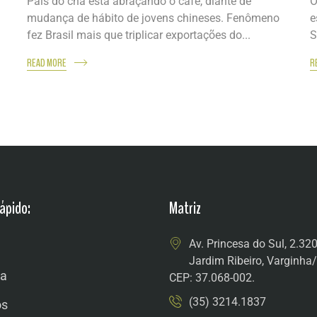
País do chá está abraçando o café, diante de
O
mudança de hábito de jovens chineses. Fenômeno
e
fez Brasil mais que triplicar exportações do...
S
READ MORE
R
ápido:
Matriz
Av. Princesa do Sul, 2.32
Jardim Ribeiro, Varginh
a
CEP: 37.068-002.
(35) 3214.1837
os