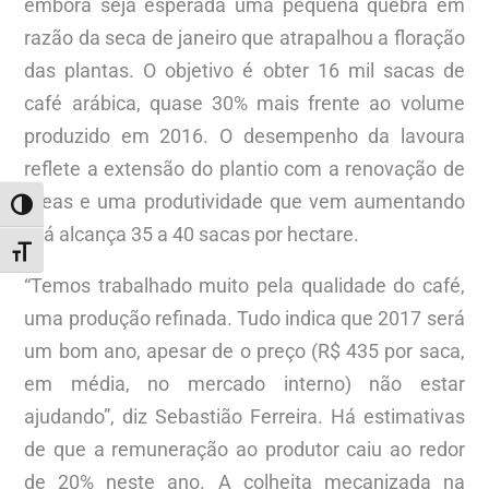
embora seja esperada uma pequena quebra em
razão da seca de janeiro que atrapalhou a floração
das plantas. O objetivo é obter 16 mil sacas de
café arábica, quase 30% mais frente ao volume
produzido em 2016. O desempenho da lavoura
reflete a extensão do plantio com a renovação de
áreas e uma produtividade que vem aumentando
ALTERNAR ALTO CONTRASTE
e já alcança 35 a 40 sacas por hectare.
ALTERNAR TAMANHO DA FONTE
“Temos trabalhado muito pela qualidade do café,
uma produção refinada. Tudo indica que 2017 será
um bom ano, apesar de o preço (R$ 435 por saca,
em média, no mercado interno) não estar
ajudando”, diz Sebastião Ferreira. Há estimativas
de que a remuneração ao produtor caiu ao redor
de 20% neste ano. A colheita mecanizada na