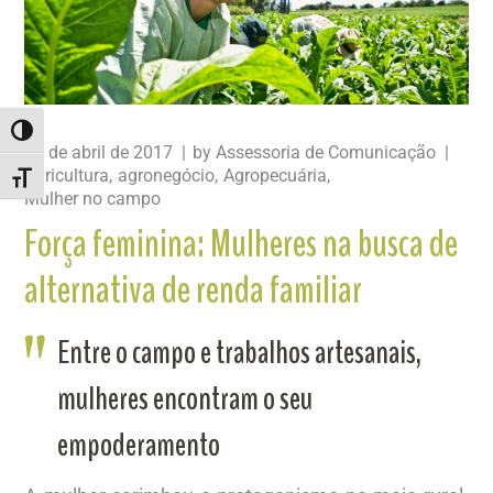
ALTERNAR ALTO CONTRASTE
10 de abril de 2017
by
Assessoria de Comunicação
Agricultura
agronegócio
Agropecuária
ALTERNAR TAMANHO DA FONTE
Mulher no campo
Força feminina: Mulheres na busca de
alternativa de renda familiar
Entre o campo e trabalhos artesanais,
mulheres encontram o seu
empoderamento