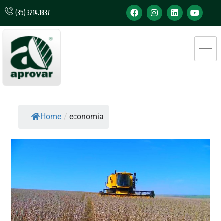
(35) 3214.1837
Home
/
economia