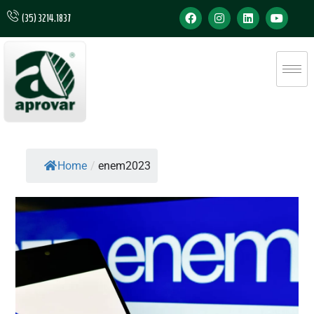
(35) 3214.1837
Home
/
enem2023