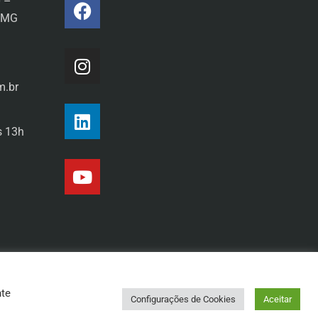
0 –
a/MG
m.br
s 13h
nte
Configurações de Cookies
Aceitar