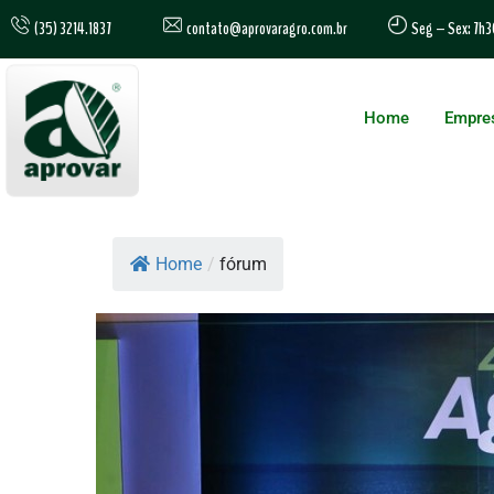
contato@aprovaragro.com.br
(35) 3214.1837
Seg – Sex: 7h3
Home
Empre
Home
/
fórum