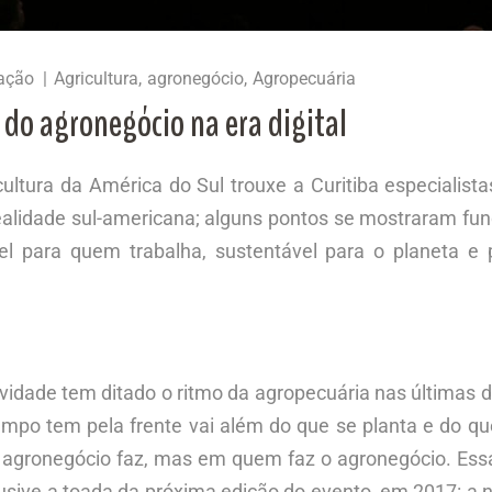
ação
Agricultura
agronegócio
Agropecuária
 do agronegócio na era digital
ltura da América do Sul trouxe a Curitiba especialistas
 realidade sul-americana; alguns pontos se mostraram fu
 para quem trabalha, sustentável para o planeta e 
idade tem ditado o ritmo da agropecuária nas últimas 
ampo tem pela frente vai além do que se planta e do qu
o agronegócio faz, mas em quem faz o agronegócio. Ess
lusive a toada da próxima edição do evento, em 2017: a n