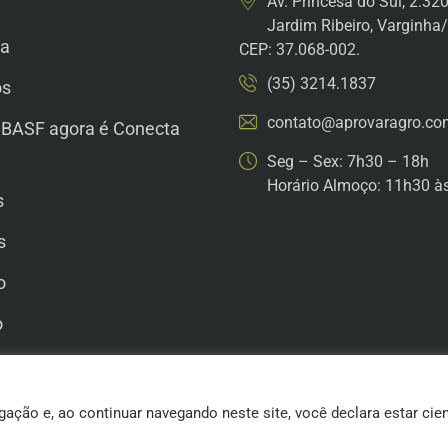
Av. Princesa do Sul, 2.32
Jardim Ribeiro, Varginh
a
CEP: 37.068-002.
(35) 3214.1837
os
contato@aprovaragro.co
 BASF agora é Conecta
Seg – Sex: 7h30 – 18h
Horário Almoço: 11h30 à
s
s
o
o
he Conosco
gação e, ao continuar navegando neste site, você declara estar cie