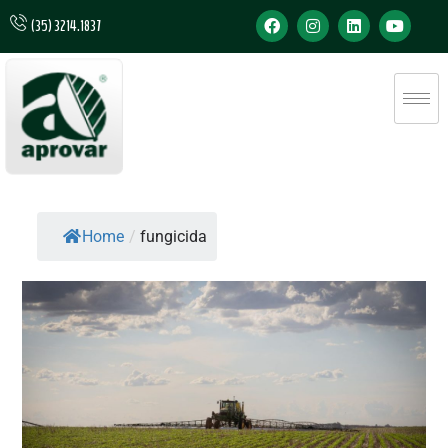
(35) 3214.1837
Home
/
fungicida