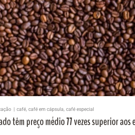
cação
café
café em cápsula
café especial
do têm preço médio 77 vezes superior aos 