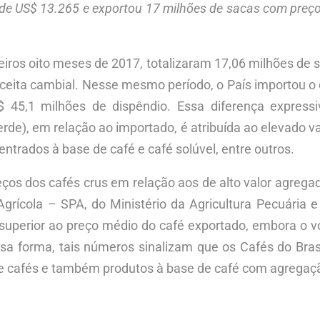
 de US$ 13.265 e exportou 17 milhões de sacas com preço
meiros oito meses de 2017, totalizaram 17,06 milhões de
eceita cambial. Nesse mesmo período, o País importou o
 45,1 milhões de dispêndio. Essa diferença express
rde), em relação ao importado, é atribuída ao elevado va
ntrados à base de café e café solúvel, entre outros.
 preços dos cafés crus em relação aos de alto valor ag
 Agrícola – SPA, do Ministério da Agricultura Pecuár
 superior ao preço médio do café exportado, embora o 
a forma, tais números sinalizam que os Cafés do Brasil
 cafés e também produtos à base de café com agregação