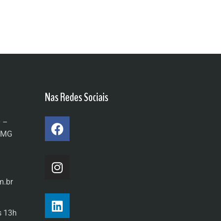
Nas Redes Sociais
0 –
a/MG
m.br
s 13h