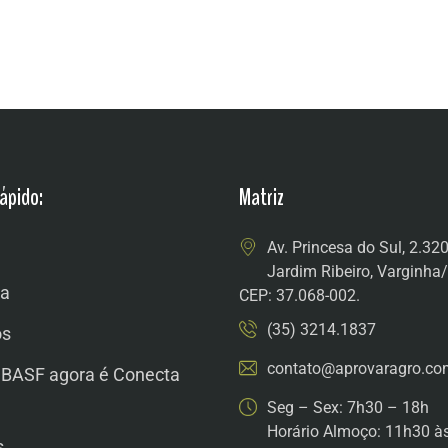
ápido:
Matriz
Av. Princesa do Sul, 2.32
Jardim Ribeiro, Varginh
a
CEP: 37.068-002.
(35) 3214.1837
os
contato@aprovaragro.co
 BASF agora é Conecta
Seg – Sex: 7h30 – 18h
Horário Almoço: 11h30 à
s