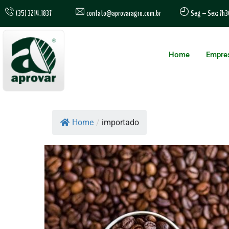
contato@aprovaragro.com.br
(35) 3214.1837
Seg – Sex: 7h3
Home
Empre
Home
/
importado