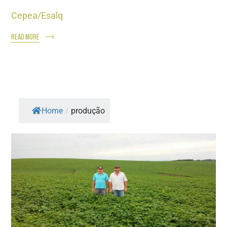
Cepea/Esalq
READ MORE
Home
/
produção