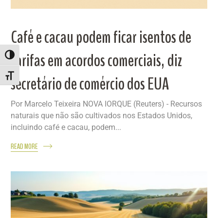
Café e cacau podem ficar isentos de
tarifas em acordos comerciais, diz
ALTERNAR ALTO CONTRASTE
secretário de comércio dos EUA
ALTERNAR TAMANHO DA FONTE
Por Marcelo Teixeira NOVA IORQUE (Reuters) - Recursos
naturais que não são cultivados nos Estados Unidos,
incluindo café e cacau, podem...
READ MORE