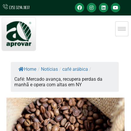
(35) 3214.1837
Home
/
Notícias
/
café arábica
/
Café: Mercado avança, recupera perdas da
manhã e opera com altas em NY