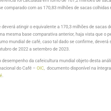
ferência foi calculada em torno de 167,2 milhões de saca
, se comparado com as 170,83 milhões de sacas colhida
 deverá atingir o equivalente a 170,3 milhões de sacas
 na mesma base comparativa anterior, haja vista que o p
umo mundial de café, caso tal dado se confirme, deverá 
tubro de 2022 a setembro de 2023.
do desempenho da cafeicultura mundial objeto desta aná
rnacional do Café –
OIC
, documento disponível na íntegr
é
.