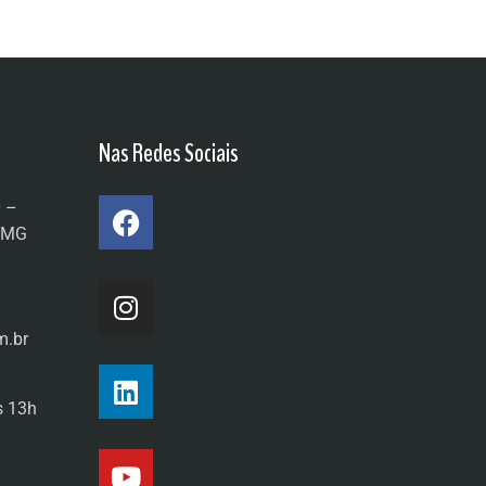
Nas Redes Sociais
0 –
a/MG
m.br
s 13h