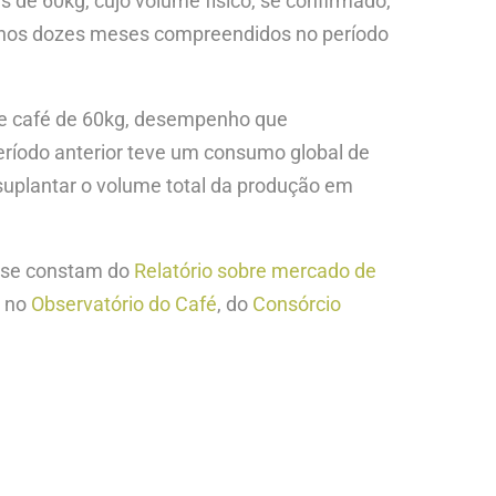
s de 60kg, cujo volume físico, se confirmado,
s nos dozes meses compreendidos no período
 de café de 60kg, desempenho que
eríodo anterior teve um consumo global de
suplantar o volume total da produção em
lise constam do
Relatório sobre mercado de
a no
Observatório do Café
, do
Consórcio