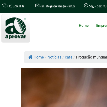
contato@aprovaragro.com.br
(35) 3214.1837
Seg – Sex: 7h3
Home
Empre
Home
/
Notícias
/
café
/
Produção mundial 