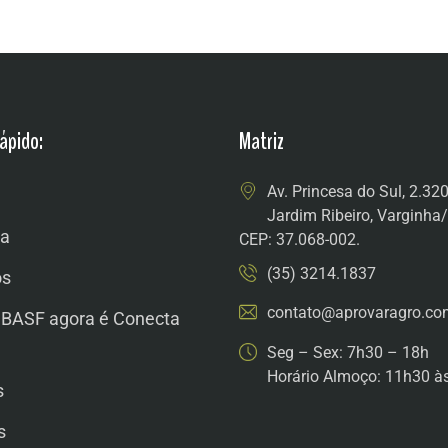
ápido:
Matriz
Av. Princesa do Sul, 2.32
Jardim Ribeiro, Varginh
a
CEP: 37.068-002.
(35) 3214.1837
os
contato@aprovaragro.co
 BASF agora é Conecta
Seg – Sex: 7h30 – 18h
Horário Almoço: 11h30 à
s
s