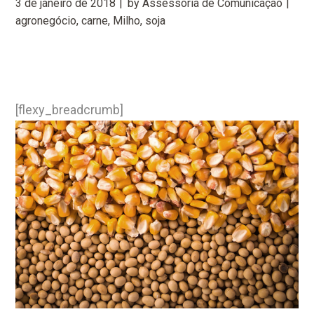
3 de janeiro de 2018
by
Assessoria de Comunicação
agronegócio
,
carne
,
Milho
,
soja
[flexy_breadcrumb]