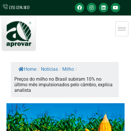
(35) 3214.1837
Home
/
Notícias
/
Milho
/
Preços do milho no Brasil subiram 10% no
último mês impulsionados pelo câmbio, explica
analista