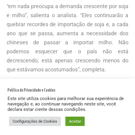
“em nada preocupa a demanda crescente por soja
e milho”, salienta o analista. “Eles continuarão a
quebrar recordes de importação de soja e, a cada
ano que se passa, aumenta a necessidade dos
chineses de passar a importar milho. Não
podemos esquecer que o país não está
decrescendo, está apenas crescendo menos do
que estávamos acostumados”, completa.
A nação asiática registra, todos os anos, milhões
Política de Privacidade e Cookies
de pessoas migrando para uma classe social mais
Este site utiliza cookies para melhorar sua experiência de
alta e entrando, portanto, em uma linha de
navegação e, ao continuar navegando neste site, você
declara estar ciente dessas condições.
consumo melhor dado seu poder aquisitivo mais
elevado. “E o dinheiro muda os hábitos
Configurações de Cookies
Aceitar
alimentares das populações, a história mostra