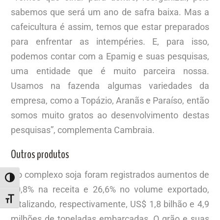
sabemos que será um ano de safra baixa. Mas a
cafeicultura é assim, temos que estar preparados
para enfrentar as intempéries. E, para isso,
podemos contar com a Epamig e suas pesquisas,
uma entidade que é muito parceira nossa.
Usamos na fazenda algumas variedades da
empresa, como a Topázio, Aranãs e Paraíso, então
somos muito gratos ao desenvolvimento destas
pesquisas”, complementa Cambraia.
Outros produtos
No complexo soja foram registrados aumentos de
ALTERNAR ALTO CONTRASTE
20,8% na receita e 26,6% no volume exportado,
ALTERNAR TAMANHO DA FONTE
totalizando, respectivamente, US$ 1,8 bilhão e 4,9
milhões de toneladas embarcadas. O grão e suas