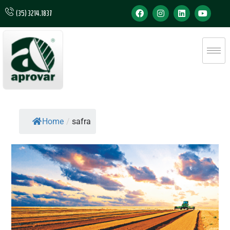
(35) 3214.1837
Home
/
safra