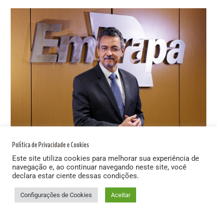
Política de Privacidade e Cookies
Este site utiliza cookies para melhorar sua experiência de
11 de janeiro de 2017
navegação e, ao continuar navegando neste site, você
by
Assessoria de Comunicação
Agricultura
declara estar ciente dessas condições.
O Futuro da agricultura
Configurações de Cookies
Aceitar
Em palestra na
FAEMG
, o presidente da Embrapa,